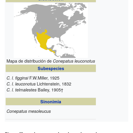
Mapa de distribución de
Conepatus leuconotus
Subespecies
F.W.Miller, 1925
C. l. figginsi
Lichtenstein, 1832
C. l. leuconotus
Bailey, 1905
†
C. l. telmalestes
Sinonimia
Conepatus mesoleucus