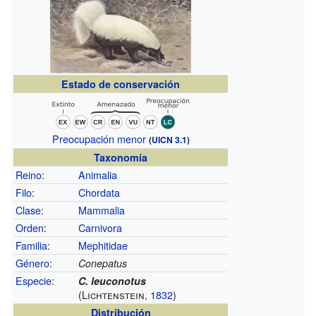
Estado de conservación
Preocupación menor
(
UICN 3.1
)
Taxonomía
Reino
:
Animalia
Filo
:
Chordata
Clase
:
Mammalia
Orden
:
Carnivora
Familia
:
Mephitidae
Género
:
Conepatus
Especie
:
C. leuconotus
(Lichtenstein,
1832
)
Distribución