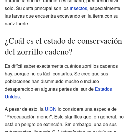
durante la noche. También es solitario, prefiriendo vivir
solo. Su dieta principal son los
insectos
, especialmente
las larvas que encuentra excavando en la tierra con su
nariz fuerte.
¿Cuál es el estado de conservación
del zorrillo cadeno?
Es difícil saber exactamente cuántos zorrillos cadenos
hay, porque no es fácil contarlos. Se cree que sus
poblaciones han disminuido mucho o incluso
desaparecido en algunas partes del sur de
Estados
Unidos
.
A pesar de esto, la
UICN
lo considera una especie de
"Preocupación menor". Esto significa que, en general, no
está en peligro de extinción. Sin embargo, una de sus
subespecies, llamada
C. l. telmalestes
, que vivía en el