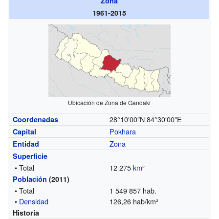
Zona
1961-2015
Ubicación de Zona de Gandaki
28°10′00″N
84°30′00″E
Coordenadas
Pokhara
Capital
Zona
Entidad
Superficie
• Total
12 275
km²
Población
(2011)
• Total
1 549 857 hab.
•
Densidad
126,26 hab/km²
Historia