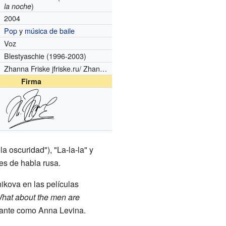
)
la noche
2004
Pop
y
música de baile
Voz
Blestyaschie
(1996-2003)
Zhanna Friske jfriske.ru/ Zhanna Friske
Firma
a oscuridad"), "La-la-la" y
es de habla rusa.
ikova en las películas
hat about the men are
tante como Anna Levina.