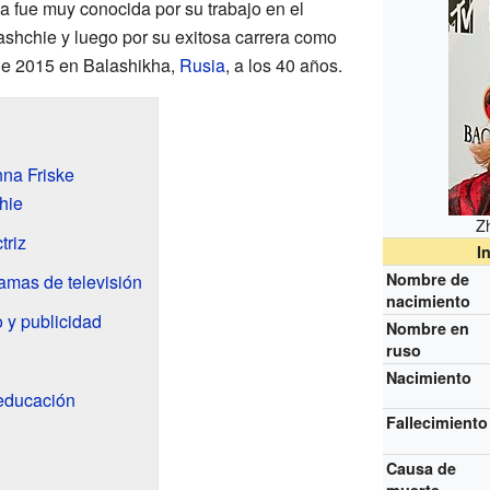
a fue muy conocida por su trabajo en el
shchie y luego por su exitosa carrera como
o de 2015 en Balashikha,
Rusia
, a los 40 años.
nna Friske
hie
Z
triz
I
Nombre de
amas de televisión
nacimiento
 y publicidad
Nombre en
ruso
Nacimiento
 educación
Fallecimiento
Causa de