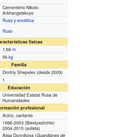
Cementerio Nikolo-
Arkhangelskoye
Rusa
y
soviética
Ruso
racterísticas físicas
1,66
m
56
kg
Familia
Dmitriy Shepelev
(desde 2009)
1
Educación
Universidad Estatal Rusa de
Humanidades
formación profesional
Actriz, cantante
1996-2003 (Blestyashchie)
2004-2015 (solista)
Alisa Donnikova (
Guardianes de