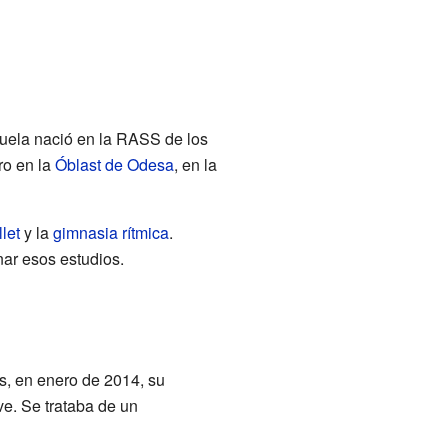
buela nació en la RASS de los
ro en la
Óblast de Odesa
, en la
llet
y la
gimnasia rítmica
.
nar esos estudios.
s, en enero de 2014, su
e. Se trataba de un