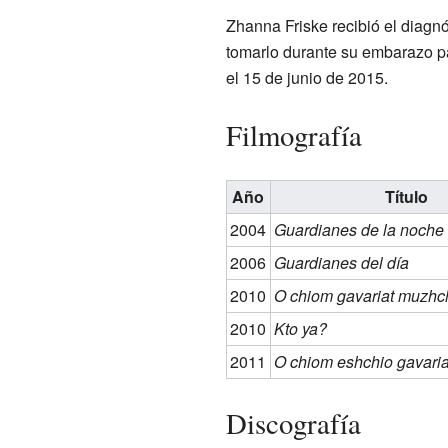
Zhanna Friske recibió el diagnó
tomarlo durante su embarazo pa
el 15 de junio de 2015.
Filmografía
Año
Título
2004
Guardianes de la noche
2006
Guardianes del día
2010
O chiom gavariat muzhc
2010
Kto ya?
2011
O chiom eshchio gavaria
Discografía