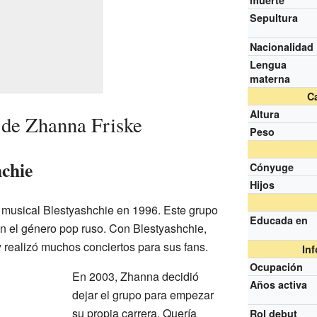
muerte
Sepultura
Nacionalidad
Lengua
materna
Ca
Altura
 de Zhanna Friske
Peso
hchie
Cónyuge
Hijos
 musical Blestyashchie en 1996. Este grupo
Educada en
n el género pop ruso. Con Blestyashchie,
realizó muchos conciertos para sus fans.
In
Ocupación
En 2003, Zhanna decidió
Años activa
dejar el grupo para empezar
su propia carrera. Quería
Rol debut