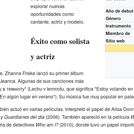
explorar nuevas
Año de debut
oportunidades como
Género
cantante, actriz y modelo.
Instrumento
Miembro de
Éxito como solista
Sitio web
y actriz
e, Zhanna Friske lanzó su primer álbum
Jeanna
. Algunas de sus canciones más
 в темноту" (Lechu v temnotu, que significa "Estoy volando en l
"En algún lugar en verano"). Su música fue muy popular en país
én actuó en varias películas. Interpretó el papel de Alisa Donn
 y
Guardianes del día
(2006). También apareció en la película
W
ria de detectives
Who am I?
(2010), donde tuvo un papel impor