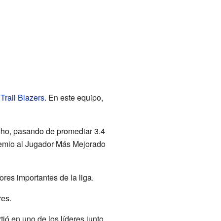
Trail Blazers
. En este equipo,
ho, pasando de promediar 3.4
 premio al Jugador Más Mejorado
ores importantes de la liga.
res.
tió en uno de los líderes junto