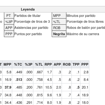
Leyenda
PT
Partidos de titular
MPP
Minutos por partido
po
Porcentaje de tiros de 3
Porcentaje de tiros libres
%3P
%TL
Asistencias por partido
Robos de balón por parti
APP
ROB
PPP
Puntos por partido
Máximo de su carrera
Negrita
T
MPP
%TC
%3P
%TL
RPP
APP
ROB
TPP
PPP
0
5.8
.449
.000
.667
1.7
.3
.2
.1
2.8
1
16.9
.513
.000
.758
4.5
.5
.6
.2
8.4
0
37.9
.485
.200
.761
10.5
2.0
.8
.5
20.1
7
34.8
.448
.000
.815
9.6
1.9
.7
.4
18.9
1
34.4
.436
.291
.714
8.0
1.9
.8
.2
18.0