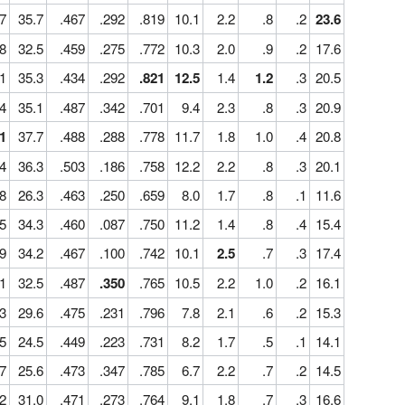
7
35.7
.467
.292
.819
10.1
2.2
.8
.2
23.6
8
32.5
.459
.275
.772
10.3
2.0
.9
.2
17.6
1
35.3
.434
.292
.821
12.5
1.4
1.2
.3
20.5
4
35.1
.487
.342
.701
9.4
2.3
.8
.3
20.9
1
37.7
.488
.288
.778
11.7
1.8
1.0
.4
20.8
4
36.3
.503
.186
.758
12.2
2.2
.8
.3
20.1
8
26.3
.463
.250
.659
8.0
1.7
.8
.1
11.6
5
34.3
.460
.087
.750
11.2
1.4
.8
.4
15.4
9
34.2
.467
.100
.742
10.1
2.5
.7
.3
17.4
1
32.5
.487
.350
.765
10.5
2.2
1.0
.2
16.1
3
29.6
.475
.231
.796
7.8
2.1
.6
.2
15.3
5
24.5
.449
.223
.731
8.2
1.7
.5
.1
14.1
7
25.6
.473
.347
.785
6.7
2.2
.7
.2
14.5
2
31.0
.471
.273
.764
9.1
1.8
.7
.3
16.6