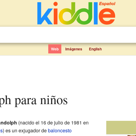
Web
Imágenes
English
ph para niños
andolph
(nacido el 16 de julio de 1981 en
os
) es un exjugador de
baloncesto