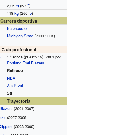
2,06
m
(6
′
9
″
)
118
kg
(260
lb
)
Carrera deportiva
Baloncesto
Michigan State
(2000-2001)
Club profesional
A
1.ª ronda (puesto 19), 2001 por
Portland Trail Blazers
Retirado
NBA
Ala-Pívot
50
Trayectoria
 Blazers
(2001-2007)
cks
(2007-2008)
lippers
(2008-2009)