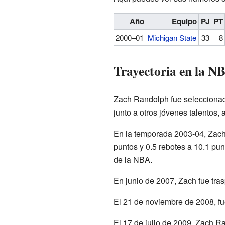
Año
Equipo
PJ
PT
2000–01
Michigan State
33
8
Trayectoria en la N
Zach Randolph fue seleccionado
junto a otros jóvenes talentos, 
En la temporada 2003-04, Zach
puntos y 0.5 rebotes a 10.1 pun
de la NBA.
En junio de 2007, Zach fue tra
El 21 de noviembre de 2008, f
El 17 de julio de 2009, Zach R