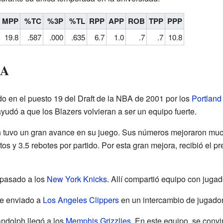
MPP
%TC
%3P
%TL
RPP
APP
ROB
TPP
PPP
19.8
.587
.000
.635
6.7
1.0
.7
.7
10.8
BA
 en el puesto 19 del Draft de la NBA de 2001 por los
Portland 
ayudó a que los Blazers volvieran a ser un equipo fuerte.
 tuvo un gran avance en su juego. Sus números mejoraron muc
tos y 3.5 rebotes por partido. Por esta gran mejora, recibió el
spasado a los
New York Knicks
. Allí compartió equipo con jugad
ue enviado a
Los Angeles Clippers
en un intercambio de jugado
andolph llegó a los
Memphis Grizzlies
. En este equipo, se convir