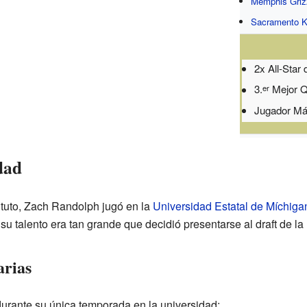
Memphis Griz
Sacramento K
2x All-Star
3.
Mejor Q
er
Jugador Má
dad
ituto, Zach Randolph jugó en la
Universidad Estatal de Míchiga
 su talento era tan grande que decidió presentarse al draft de l
arias
urante su única temporada en la universidad: