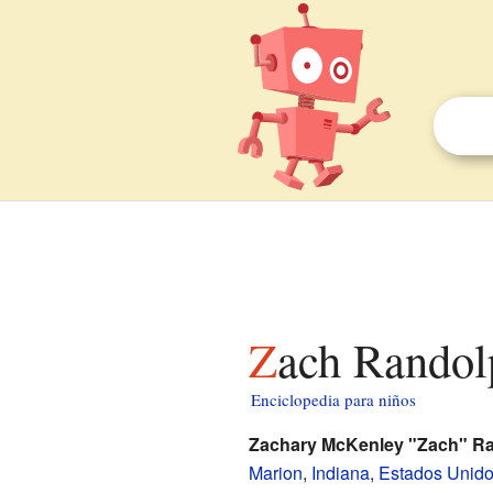
Zach Randol
Enciclopedia para niños
Zachary McKenley "Zach" R
Marion
,
Indiana
,
Estados Unid