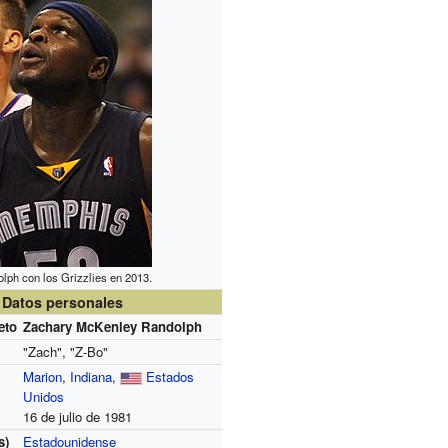
lph con los Grizzlies en 2013.
Datos personales
eto
Zachary McKenley Randolph
"Zach", "Z-Bo"
Marion
,
Indiana
,
Estados
Unidos
16 de julio de 1981
s)
Estadounidense