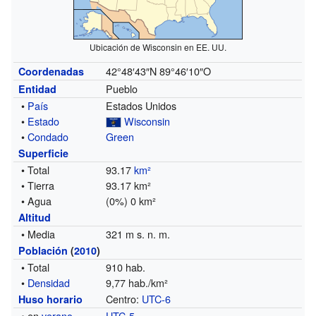
Ubicación de Wisconsin en EE. UU.
42°48′43″N
89°46′10″O
Coordenadas
Pueblo
Entidad
•
País
Estados Unidos
•
Estado
Wisconsin
•
Condado
Green
Superficie
• Total
93.17
km²
• Tierra
93.17 km²
• Agua
(0%) 0 km²
Altitud
• Media
321 m s. n. m.
Población
(
2010
)
• Total
910 hab.
•
Densidad
9,77 hab./km²
Centro:
UTC-6
Huso horario
• en
verano
UTC-5