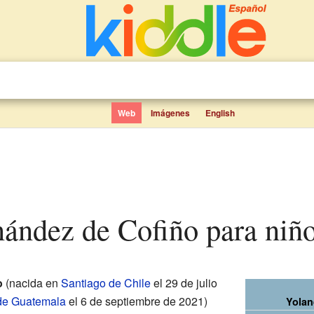
Web
Imágenes
English
nández de Cofiño para niñ
o
(nacida en
Santiago de Chile
el 29 de julio
de Guatemala
el 6 de septiembre de 2021)
Yolan