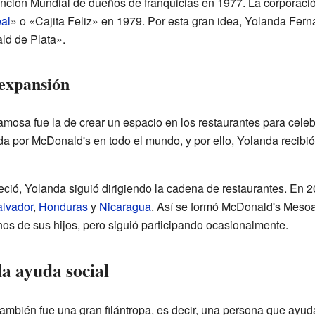
nción Mundial de dueños de franquicias en 1977. La corporación
al
» o «Cajita Feliz» en 1979. Por esta gran idea, Yolanda Fern
ld de Plata».
 expansión
amosa fue la de crear un espacio en los restaurantes para celebra
da por McDonald's en todo el mundo, y por ello, Yolanda recib
ció, Yolanda siguió dirigiendo la cadena de restaurantes. En 2
alvador
,
Honduras
y
Nicaragua
. Así se formó McDonald's Mesoa
nos de sus hijos, pero siguió participando ocasionalmente.
a ayuda social
mbién fue una gran filántropa, es decir, una persona que ayuda