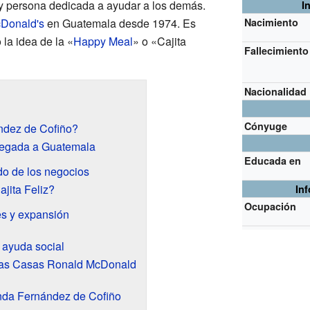
y persona dedicada a ayudar a los demás.
I
Donald's
en Guatemala desde 1974. Es
Nacimiento
la idea de la «
Happy Meal
» o «Cajita
Fallecimiento
Nacionalidad
Cónyuge
ndez de Cofiño?
llegada a Guatemala
Educada en
o de los negocios
jita Feliz?
In
Ocupación
es y expansión
 ayuda social
 las Casas Ronald McDonald
anda Fernández de Cofiño