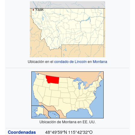
Yaak
Ubicación en el
condado de Lincoln
en
Montana
Ubicación de Montana en EE. UU.
48°49′59″N
115°42′32″O
Coordenadas