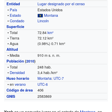
Lugar designado por el censo
Entidad
•
País
Estados Unidos
•
Estado
Montana
•
Condado
Lincoln
Superficie
• Total
72.84
km²
• Tierra
72.12 km²
• Agua
(0.98%) 0.71 km²
Altitud
• Media
910 m s. n. m.
Población
(
2010
)
• Total
248 hab.
•
Densidad
3,4 hab./km²
Montaña
:
UTC-7
Huso horario
• en
verano
UTC-6
406
Código de área
2583869
GNIS
Yaak
es un pequeño lugar en el estado de
Montana
, en