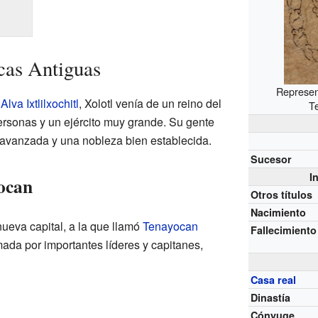
icas Antiguas
Represent
lva Ixtlilxochitl
, Xolotl venía de un reino del
T
rsonas y un ejército muy grande. Su gente
a avanzada y una nobleza bien establecida.
Sucesor
I
ocan
Otros títulos
Nacimiento
nueva capital, a la que llamó
Tenayocan
Fallecimiento
mada por importantes líderes y capitanes,
Casa real
Dinastía
Cónyuge