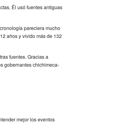
actas. Él usó fuentes antiguas
a cronología pareciera mucho
112 años y vivido más de 132
.
ras fuentes. Gracias a
los gobernantes chichimeca-
ntender mejor los eventos