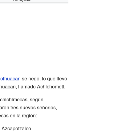
olhuacan
se negó, lo que llevó
lhuacan, llamado Achichometl.
s chichimecas, según
daron tres nuevos señoríos,
cas en la región:
n Azcapotzalco.