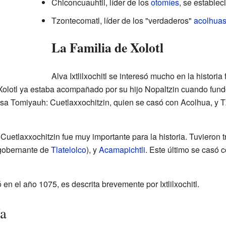
Chiconcuauhtli, líder de los
otomíes
, se establec
Tzontecomatl, líder de los "verdaderos"
acolhua
La Familia de Xolotl
Alva Ixtlilxochitl se interesó mucho en la historia 
s. Xolotl ya estaba acompañado por su hijo Nopaltzin cuando fu
sa Tomiyauh: Cuetlaxxochitzin, quien se casó con Acolhua, y T
etlaxxochitzin fue muy importante para la historia. Tuvieron t
 gobernante de
Tlatelolco
), y
Acamapichtli
. Este último se casó c
 en el año 1075, es descrita brevemente por Ixtlilxochitl.
ía