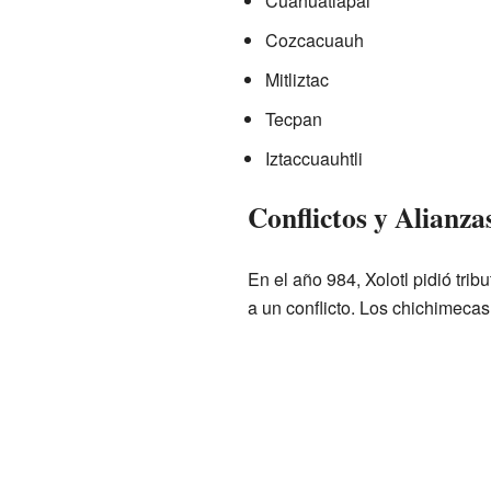
Cuahuatlapal
Cozcacuauh
Mitliztac
Tecpan
Iztaccuauhtli
Conflictos y Alianza
En el año 984, Xolotl pidió tri
a un conflicto. Los chichimeca