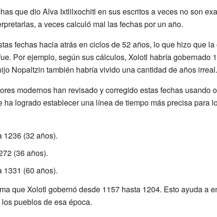
has que dio Alva Ixtlilxochitl en sus escritos a veces no son ex
erpretarlas, a veces calculó mal las fechas por un año.
estas fechas hacia atrás en ciclos de 52 años, lo que hizo que l
fue. Por ejemplo, según sus cálculos, Xolotl habría gobernado 
hijo Nopaltzin también habría vivido una cantidad de años irreal
adores modernos han revisado y corregido estas fechas usando ot
 ha logrado establecer una línea de tiempo más precisa para 
a 1236 (32 años).
272 (36 años).
a 1331 (60 años).
ima que Xolotl gobernó desde 1157 hasta 1204. Esto ayuda a e
e los pueblos de esa época.