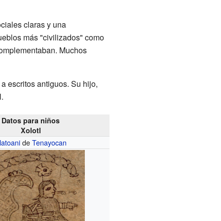
ciales claras y una
ueblos más "civilizados" como
e complementaban. Muchos
 escritos antiguos. Su hijo,
.
Datos para niños
Xolotl
latoani
de
Tenayocan