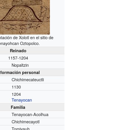
ación de Xolotl en el sitio de
enayohcan Oztopolco.
Reinado
1157-1204
Nopaltzin
nformación personal
Chichimecateuctli
1130
1204
Tenayocan
Familia
Tenayocan-Acolhua
Chichimecayotl
Tomiyauh