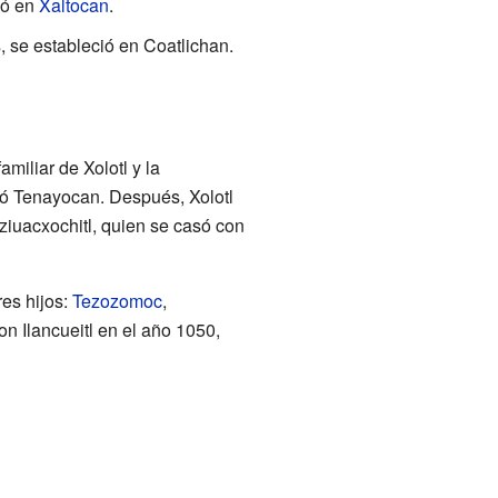
ió en
Xaltocan
.
s
, se estableció en Coatlichan.
familiar de Xolotl y la
ndó Tenayocan. Después, Xolotl
ziuacxochitl, quien se casó con
res hijos:
Tezozomoc
,
on Ilancueitl en el año 1050,