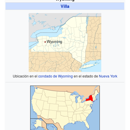
Villa
Wyoming
Ubicación en el
condado de Wyoming
en el estado de
Nueva York