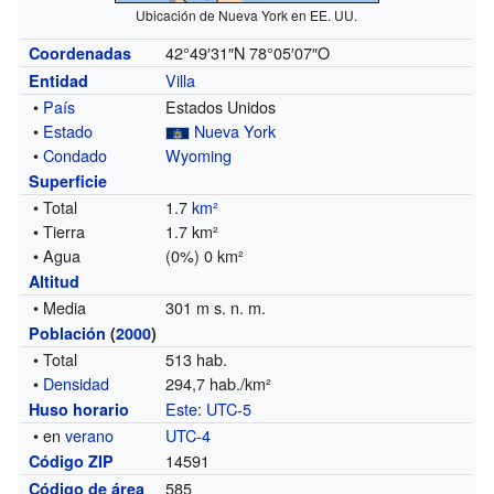
Ubicación de Nueva York en EE. UU.
42°49′31″N
78°05′07″O
Coordenadas
Villa
Entidad
•
País
Estados Unidos
•
Estado
Nueva York
•
Condado
Wyoming
Superficie
• Total
1.7
km²
• Tierra
1.7 km²
• Agua
(0%) 0 km²
Altitud
• Media
301 m s. n. m.
Población
(
2000
)
• Total
513 hab.
•
Densidad
294,7 hab./km²
Este
:
UTC-5
Huso horario
• en
verano
UTC-4
14591
Código ZIP
585
Código de área