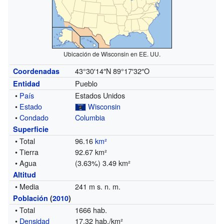
Ubicación de Wisconsin en EE. UU.
43°30′14″N
89°17′32″O
Coordenadas
Pueblo
Entidad
•
País
Estados Unidos
•
Estado
Wisconsin
•
Condado
Columbia
Superficie
• Total
96.16
km²
• Tierra
92.67 km²
• Agua
(3.63%) 3.49 km²
Altitud
• Media
241 m s. n. m.
Población
(
2010
)
• Total
1666 hab.
•
Densidad
17,32 hab./km²