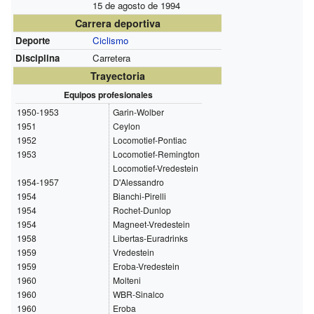
15 de agosto de 1994
Carrera deportiva
Deporte
Ciclismo
Disciplina
Carretera
Trayectoria
Equipos profesionales
1950-1953
Garin-Wolber
1951
Ceylon
1952
Locomotief-Pontiac
1953
Locomotief-Remington
Locomotief-Vredestein
1954-1957
D'Alessandro
1954
Bianchi-Pirelli
1954
Rochet-Dunlop
1954
Magneet-Vredestein
1958
Libertas-Euradrinks
1959
Vredestein
1959
Eroba-Vredestein
1960
Molteni
1960
WBR-Sinalco
1960
Eroba