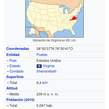
Ubicación de Virginia en EE. UU.
38°52′37″N
78°30′41″O
Coordenadas
Pueblo
Entidad
•
País
Estados Unidos
•
Estado
Virginia
•
Condado
Shenandoah
Superficie
• Total
8,4
km²
Altitud
• Media
239 m s. n. m.
Población
(
2010
)
• Total
5,097 hab.