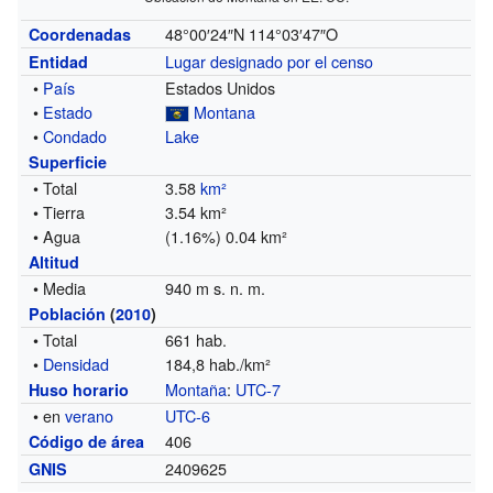
48°00′24″N
114°03′47″O
Coordenadas
Lugar designado por el censo
Entidad
•
País
Estados Unidos
•
Estado
Montana
•
Condado
Lake
Superficie
• Total
3.58
km²
• Tierra
3.54 km²
• Agua
(1.16%) 0.04 km²
Altitud
• Media
940 m s. n. m.
Población
(
2010
)
• Total
661 hab.
•
Densidad
184,8 hab./km²
Montaña
:
UTC-7
Huso horario
• en
verano
UTC-6
406
Código de área
2409625
GNIS