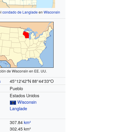
el
condado de Langlade
en
Wisconsin
ción de Wisconsin en EE. UU.
45°12′42″N
88°44′33″O
s
Pueblo
Estados Unidos
Wisconsin
Langlade
307.84
km²
302.45 km²