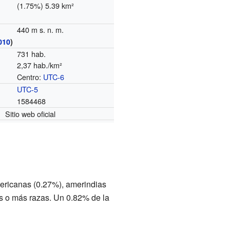
(1.75%) 5.39 km²
440 m s. n. m.
010
)
731 hab.
2,37 hab./km²
Centro:
UTC-6
o
UTC-5
1584468
Sitio web oficial
ericanas (0.27%), amerindias
s o más razas. Un 0.82% de la