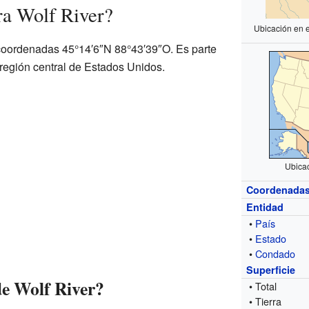
ra Wolf River?
Ubicación en 
 coordenadas 45°14′6″N 88°43′39″O. Es parte
 región central de Estados Unidos.
Ubica
Coordenada
Entidad
•
País
•
Estado
•
Condado
Superficie
de Wolf River?
• Total
• Tierra