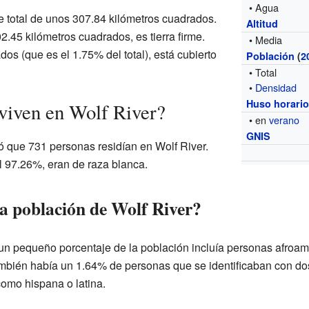
• Agua
e total de unos 307.84 kilómetros cuadrados.
Altitud
2.45 kilómetros cuadrados, es tierra firme.
• Media
dos (que es el 1.75% del total), está cubierto
Población
(
2
• Total
•
Densidad
Huso horari
viven en Wolf River?
• en
verano
GNIS
ó que 731 personas residían en Wolf River.
l 97.26%, eran de raza blanca.
la población de Wolf River?
un pequeño porcentaje de la población incluía personas afroam
ambién había un 1.64% de personas que se identificaban con do
como hispana o latina.