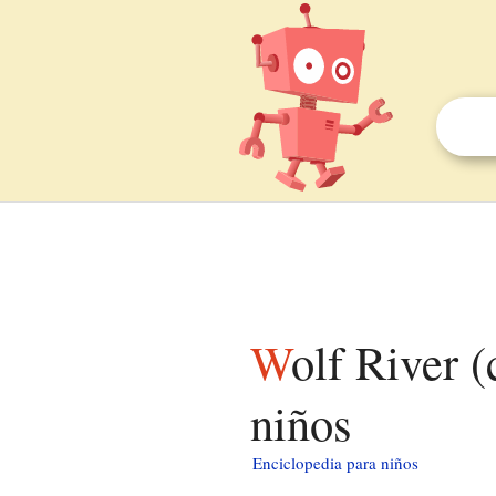
Wolf River (condado de Langlade, Wisconsin) para
niños
Enciclopedia para niños