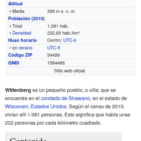
Altitud
• Media
358 m s. n. m.
Población
(
2010
)
• Total
1,081 hab.
•
Densidad
232,65 hab./km²
Centro:
UTC-6
Huso horario
• en
verano
UTC-5
54499
Código ZIP
1584466
GNIS
Sitio web oficial
Wittenberg
es un pequeño pueblo, o
villa
, que se
encuentra en el
condado de Shawano
, en el estado de
Wisconsin
,
Estados Unidos
. Según el censo de 2010,
vivían allí 1.081 personas. Esto significa que había unas
232 personas por cada kilómetro cuadrado.
Contenido