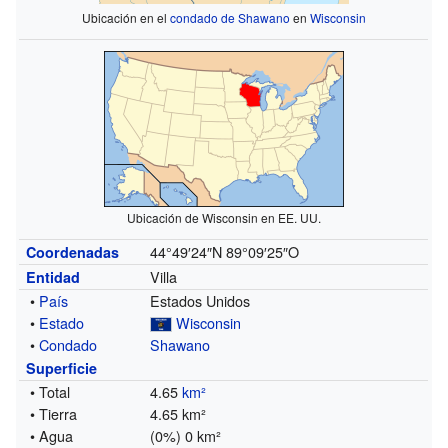
Ubicación en el
condado de Shawano
en
Wisconsin
Ubicación de Wisconsin en EE. UU.
44°49′24″N
89°09′25″O
Coordenadas
Villa
Entidad
•
País
Estados Unidos
•
Estado
Wisconsin
•
Condado
Shawano
Superficie
• Total
4.65
km²
• Tierra
4.65 km²
• Agua
(0%) 0 km²