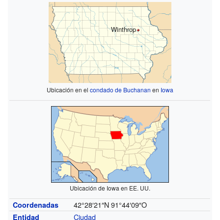
Winthrop
Ubicación en el
condado de Buchanan
en
Iowa
Ubicación de Iowa en EE. UU.
42°28′21″N
91°44′09″O
Coordenadas
Ciudad
Entidad