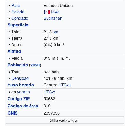
•
País
Estados Unidos
•
Estado
Iowa
•
Condado
Buchanan
Superficie
• Total
2.18
km²
• Tierra
2.18 km²
• Agua
(0%) 0 km²
Altitud
• Media
315 m s. n. m.
Población
(
2020
)
• Total
823 hab.
•
Densidad
401,46 hab./km²
Centro:
UTC-6
Huso horario
• en
verano
UTC-5
50682
Código ZIP
319
Código de área
2397353
GNIS
Sitio web oficial