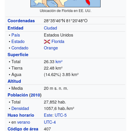
Ubicación de Florida en EE. UU.
28°35′46″N
81°20′48″O
Coordenadas
Ciudad
Entidad
•
País
Estados Unidos
•
Estado
Florida
•
Condado
Orange
Superficie
• Total
26.33
km²
• Tierra
22.48 km²
• Agua
(14.62%) 3.85 km²
Altitud
• Media
20 m s. n. m.
Población
(
2010
)
• Total
27,852 hab.
•
Densidad
1057,6 hab./km²
Este
:
UTC-5
Huso horario
• en
verano
UTC-4
407
Código de área