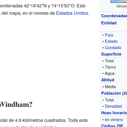
oordenadas 42°18′42″N y 74°15′50″O. Esto
Ubicac
a del mapa, en el noreste de
Estados Unidos
.
Coordenada
Entidad
•
País
•
Estado
•
Condado
Superficie
• Total
• Tierra
• Agua
Altitud
• Media
Población
(
2
• Total
s Windham?
•
Densidad
Huso horari
• en
verano
 total de 4.9 kilómetros cuadrados. Toda esta
Código ZIP