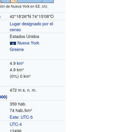
ión de Nueva York en EE. UU.
42°18′26″N
74°15′08″O
s
Lugar designado por el
censo
Estados Unidos
Nueva York
Greene
4.9
km²
4.9 km²
(0%) 0 km²
472 m s. n. m.
000
)
359 hab.
74 hab./km²
Este
:
UTC-5
o
UTC-4
12496