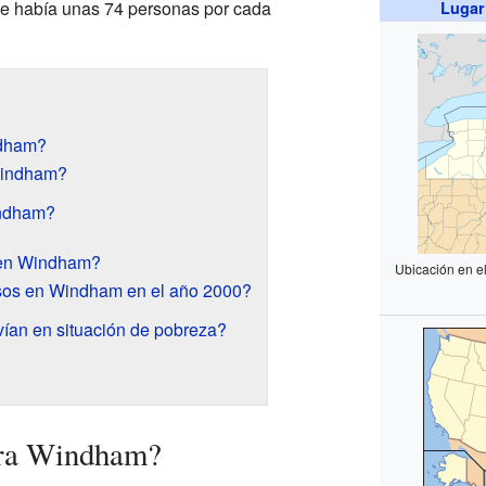
ue había unas 74 personas por cada
Lugar
ndham?
Windham?
indham?
 en Windham?
Ubicación en e
sos en Windham en el año 2000?
ían en situación de pobreza?
tra Windham?