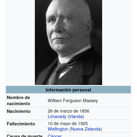
Información personal
Nombre de
William Ferguson Massey
nacimiento
26 de marzo de 1856
Nacimiento
Limavady
(
Irlanda
)
10 de mayo de 1925
Fallecimiento
Wellington
(
Nueva Zelanda
)
Cáncer
Causa de muerte