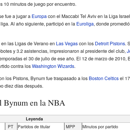
os 10 minutos de juego por encuentro.
se fue a jugar a
Europa
con el Maccabi Tel Aviv en la Liga Israe
ga. Al año siguiente, participó en la
Euroliga
, donde promedió 
ó en las Ligas de Verano en
Las Vegas
con los
Detroit Pistons
. 
botes y 3.2 asistencias, impresionaron al presidente del club,
J
 temporadas el 30 de julio de ese año. El 12 de marzo de 2010,
rtido contra los
Washington Wizards
.
n los Pistons, Bynum fue traspasado a los
Boston Celtics
el 17
po diez días después.
ill Bynum en la NBA
Leyenda
PT
Partidos de titular
MPP
Minutos por partido