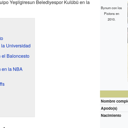
uipo Yeşilgiresun Belediyespor Kulübü en la
Bynum con los
Pistons en
2010.
to
y la Universidad
n el Baloncesto
m en la NBA
ffs
Nombre compl
Apodo(s)
Nacimiento