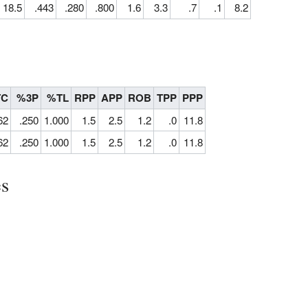
18.5
.443
.280
.800
1.6
3.3
.7
.1
8.2
C
%3P
%TL
RPP
APP
ROB
TPP
PPP
62
.250
1.000
1.5
2.5
1.2
.0
11.8
62
.250
1.000
1.5
2.5
1.2
.0
11.8
es