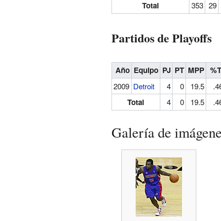
Total
353
29
Partidos de Playoffs
Año
Equipo
PJ
PT
MPP
%T
2009
Detroit
4
0
19.5
.4
Total
4
0
19.5
.4
Galería de imágen