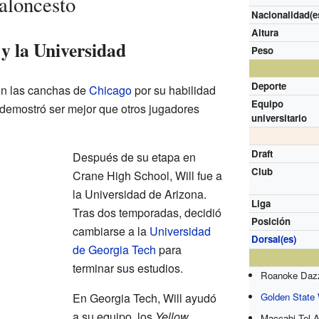
Baloncesto
Nacionalidad(e
Altura
 y la Universidad
Peso
Deporte
en las canchas de
Chicago
por su habilidad
Equipo
í, demostró ser mejor que otros jugadores
universitario
Draft
Después de su etapa en
Club
Crane High School, Will fue a
la Universidad de Arizona.
Liga
Tras dos temporadas, decidió
Posición
cambiarse a la
Universidad
Dorsal(es)
de Georgia Tech
para
terminar sus estudios.
Roanoke Dazz
En Georgia Tech, Will ayudó
Golden State 
a su equipo, los
Yellow
Maccabi Tel A