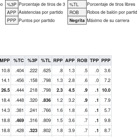
po
Porcentaje de tiros de 3
Porcentaje de tiros libres
%3P
%TL
Asistencias por partido
Robos de balón por parti
APP
ROB
PPP
Puntos por partido
Máximo de su carrera
Negrita
MPP
%TC
%3P
%TL
RPP
APP
ROB
TPP
PPP
10.8
.404
.222
.625
.8
1.3
.5
.0
3.6
14.1
.456
.158
.798
1.3
2.8
.6
.0
7.2
26.5
.444
.218
.798
2.3
4.5
.9
.1
10.0
18.4
.448
.320
.836
1.2
3.2
.9
.1
7.9
14.3
.381
.241
.766
1.6
1.8
.6
.1
5.7
18.8
.469
.316
.809
1.5
3.6
.7
.1
9.8
18.8
.428
.323
.802
1.8
3.9
.7
.1
8.7