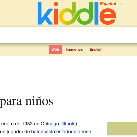
Web
Imágenes
English
 para niños
e enero de 1983 en
Chicago
,
Illinois
),
 un jugador de
baloncesto
estadounidense
.