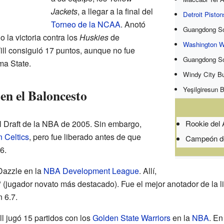
Jackets
, a llegar a la final del
Detroit Piston
Torneo de la NCAA
. Anotó
Guangdong So
 la victoria contra los
Huskies
de
Washington W
 Will consiguió 17 puntos, aunque no fue
Guangdong So
ma State.
Windy City Bu
Yeşilgiresun 
en el Baloncesto
l Draft de la NBA de 2005. Sin embargo,
Rookie del
 Celtics
, pero fue liberado antes de que
Campeón de
6.
Dazzle en la
NBA Development League
. Allí,
(jugador novato más destacado). Fue el mejor anotador de la li
 6.7.
ll jugó 15 partidos con los
Golden State Warriors
en la
NBA
. En