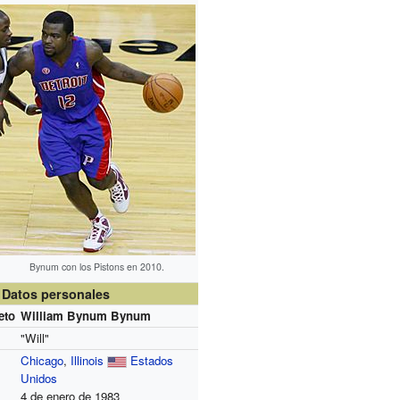
Bynum con los Pistons en 2010.
Datos personales
eto
William Bynum Bynum
"Will"
Chicago
,
Illinois
Estados
Unidos
4 de enero de 1983