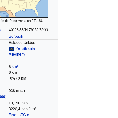
ión de Pensilvania en EE. UU.
40°26′38″N
79°52′39″O
s
Borough
Estados Unidos
Pensilvania
Allegheny
6
km²
6 km²
(0%) 0 km²
938 m s. n. m.
000
)
19,196 hab.
3222,4 hab./km²
Este
:
UTC-5
o