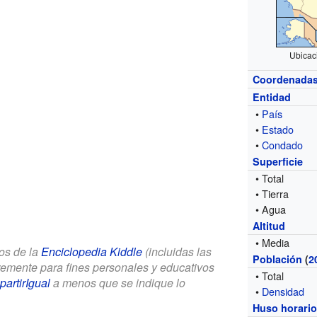
Ubicac
Coordenada
Entidad
•
País
•
Estado
•
Condado
Superficie
• Total
• Tierra
• Agua
Altitud
• Media
los de la
Enciclopedia Kiddle
(incluidas las
Población
(
2
bremente para fines personales y educativos
• Total
artirIgual
a menos que se indique lo
•
Densidad
Huso horari