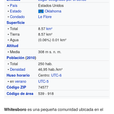
•
País
Estados Unidos
•
Estado
Oklahoma
•
Condado
Le Flore
Superficie
• Total
8.57
km²
• Tierra
8.57 km²
• Agua
(0.06%) 0.01 km²
Altitud
• Media
308 m s. n. m.
Población
(
2010
)
• Total
250 hab.
•
Densidad
46,95 hab./km²
Centro:
UTC-6
Huso horario
• en
verano
UTC-5
74577
Código ZIP
539 - 918
Código de área
Whitesboro
es una pequeña comunidad ubicada en el