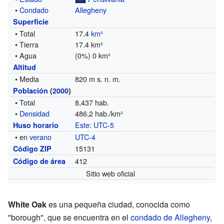
•
Condado
Allegheny
Superficie
• Total
17.4
km²
• Tierra
17.4 km²
• Agua
(0%) 0 km²
Altitud
• Media
820 m s. n. m.
Población
(
2000
)
• Total
8,437 hab.
•
Densidad
486,2 hab./km²
Este
:
UTC-5
Huso horario
• en
verano
UTC-4
15131
Código ZIP
412
Código de área
Sitio web oficial
White Oak
es una pequeña ciudad, conocida como
"borough", que se encuentra en el
condado de Allegheny
,