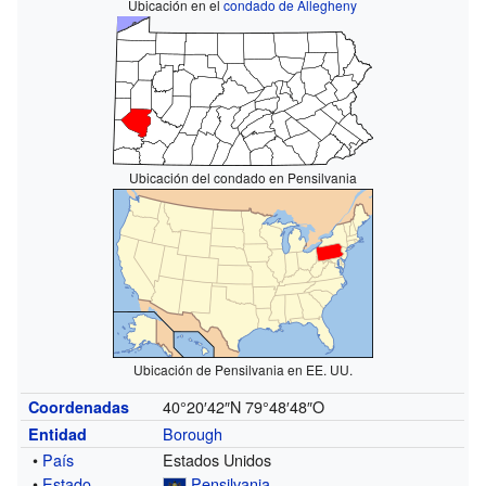
Ubicación en el
condado de Allegheny
Ubicación del condado en Pensilvania
Ubicación de Pensilvania en EE. UU.
40°20′42″N
79°48′48″O
Coordenadas
Borough
Entidad
•
País
Estados Unidos
•
Estado
Pensilvania