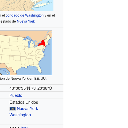
n el
condado de Washington
y en el
estado de
Nueva York
ión de Nueva York en EE. UU.
43°00′35″N
73°20′38″O
s
Pueblo
Estados Unidos
Nueva York
Washington
124.1
km²