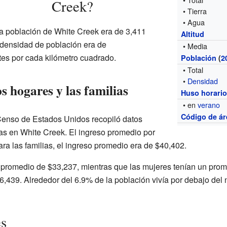
Creek?
• Tierra
• Agua
a población de White Creek era de 3,411
Altitud
a densidad de población era de
• Media
es por cada kilómetro cuadrado.
Población
(
2
• Total
•
Densidad
s hogares y las familias
Huso horari
• en
verano
Código de ár
 Censo de Estados Unidos recopiló datos
ias en White Creek. El ingreso promedio por
ra las familias, el ingreso promedio era de $40,402.
promedio de $33,237, mientras que las mujeres tenían un prom
,439. Alrededor del 6.9% de la población vivía por debajo del 
es