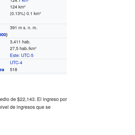
124 km²
(0.13%) 0.1 km²
391 m s. n. m.
000
)
3,411 hab.
27,5 hab./km²
Este
:
UTC-5
o
UTC-4
518
ea
edio de $22,143. El ingreso por
nivel de ingresos que se