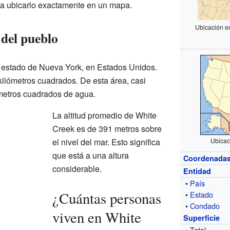
 a ubicarlo exactamente en un mapa.
Ubicación e
del pueblo
l estado de Nueva York, en Estados Unidos.
 kilómetros cuadrados. De esta área, casi
lómetros cuadrados de agua.
La altitud promedio de White
Creek es de 391 metros sobre
el nivel del mar. Esto significa
Ubicac
que está a una altura
Coordenada
considerable.
Entidad
•
País
¿Cuántas personas
•
Estado
•
Condado
viven en White
Superficie
• Total