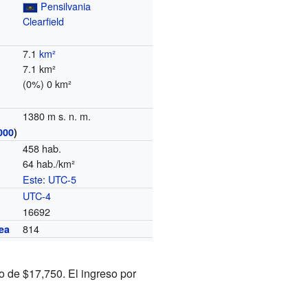
Pensilvania
Clearfield
7.1
km²
7.1 km²
(0%) 0 km²
1380 m s. n. m.
000
)
458 hab.
64 hab./km²
Este
:
UTC-5
o
UTC-4
16692
814
ea
o de $17,750. El ingreso por