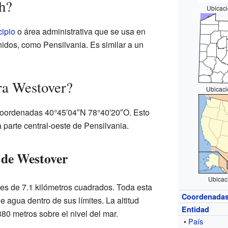
h?
Ubicaci
ipio
o área administrativa que se usa en
dos, como Pensilvania. Es similar a un
ra Westover?
Ubicaci
coordenadas 40°45′04″N 78°40′20″O. Esto
a parte central-oeste de Pensilvania.
 de Westover
Ubicac
 es de 7.1 kilómetros cuadrados. Toda esta
Coordenada
e agua dentro de sus límites. La altitud
Entidad
0 metros sobre el nivel del mar.
•
País