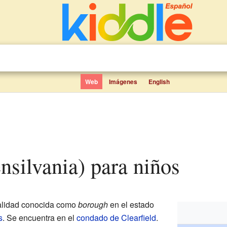
Web
Imágenes
English
ensilvania) para niños
alidad conocida como
borough
en el estado
s
. Se encuentra en el
condado de Clearfield
.