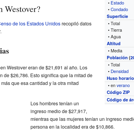
•
Estado
n Westover?
•
Condado
Superficie
 Censo de los Estados Unidos
recopiló datos
• Total
• Tierra
.
• Agua
Altitud
ias
• Media
Población
(
2
• Total
 en Westover eran de $21,691 al año. Los
•
Densidad
n de $26,786. Esto significa que la mitad de
Huso horari
 más que esa cantidad y la otra mitad
• en
verano
Código ZIP
Código de ár
Los hombres tenían un
ingreso medio de $27,917,
mientras que las mujeres tenían un ingreso medi
persona en la localidad era de $10,866.