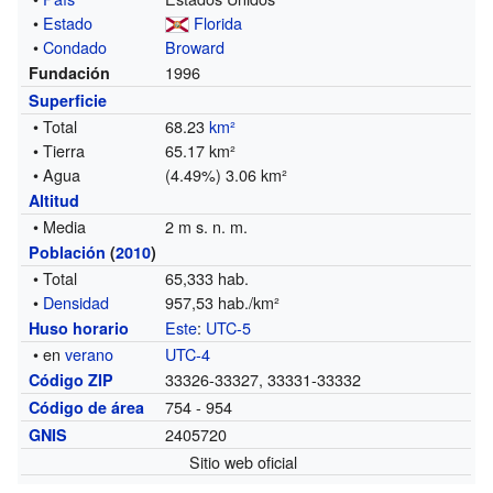
•
Estado
Florida
•
Condado
Broward
1996
Fundación
Superficie
• Total
68.23
km²
• Tierra
65.17 km²
• Agua
(4.49%) 3.06 km²
Altitud
• Media
2 m s. n. m.
Población
(
2010
)
• Total
65,333 hab.
•
Densidad
957,53 hab./km²
Este
:
UTC-5
Huso horario
• en
verano
UTC-4
33326-33327, 33331-33332
Código ZIP
754 - 954
Código de área
2405720
GNIS
Sitio web oficial