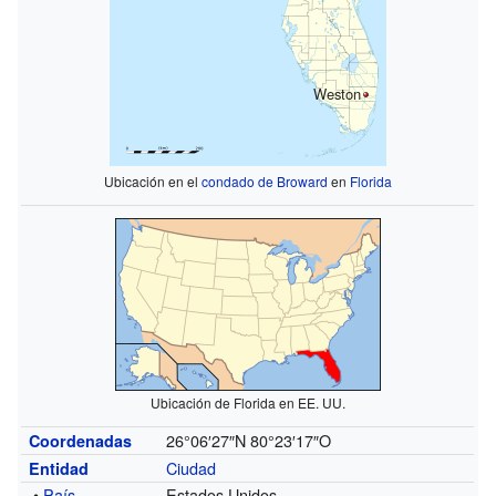
Weston
Ubicación en el
condado de Broward
en
Florida
Ubicación de Florida en EE. UU.
26°06′27″N
80°23′17″O
Coordenadas
Ciudad
Entidad
•
País
Estados Unidos