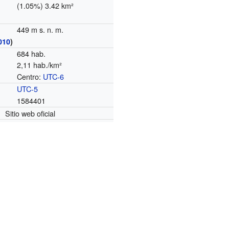
(1.05%) 3.42 km²
449 m s. n. m.
010
)
684 hab.
2,11 hab./km²
Centro:
UTC-6
o
UTC-5
1584401
Sitio web oficial