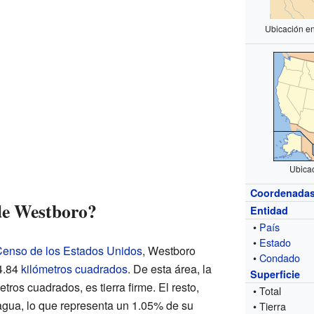
Ubicación e
Ubica
Coordenada
de Westboro?
Entidad
•
País
•
Estado
 Censo de los Estados Unidos
, Westboro
•
Condado
24.84
kilómetros cuadrados
. De esta área, la
Superficie
ros cuadrados, es tierra firme. El resto,
• Total
agua, lo que representa un 1.05% de su
• Tierra