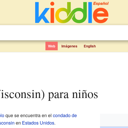
Web
Imágenes
English
Wisconsin) para niños
lo
que se encuentra en el
condado de
sconsin
en
Estados Unidos
.