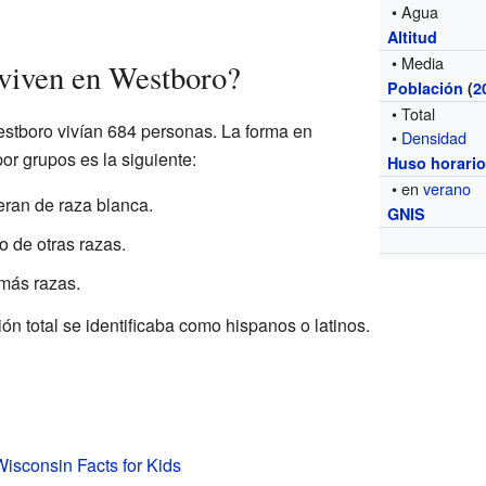
• Agua
Altitud
• Media
viven en Westboro?
Población
(
2
• Total
estboro vivían 684 personas. La forma en
•
Densidad
or grupos es la siguiente:
Huso horari
• en
verano
eran de raza blanca.
GNIS
o de otras razas.
más razas.
n total se identificaba como hispanos o latinos.
isconsin Facts for Kids