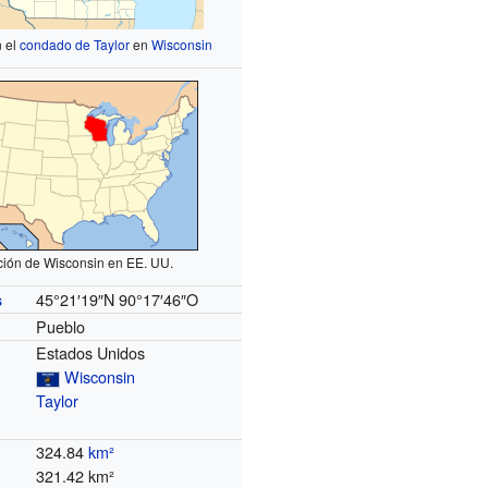
n el
condado de Taylor
en
Wisconsin
ción de Wisconsin en EE. UU.
45°21′19″N
90°17′46″O
s
Pueblo
Estados Unidos
Wisconsin
Taylor
324.84
km²
321.42 km²