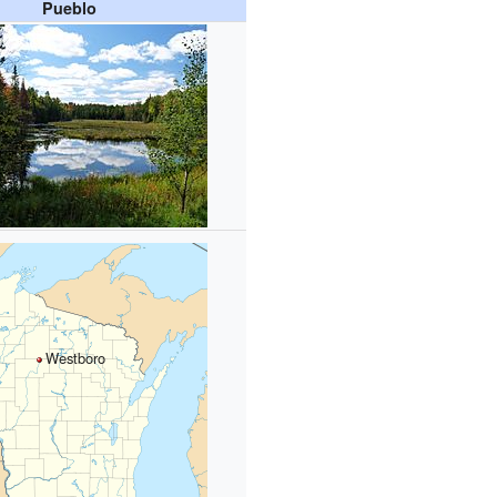
Pueblo
Westboro