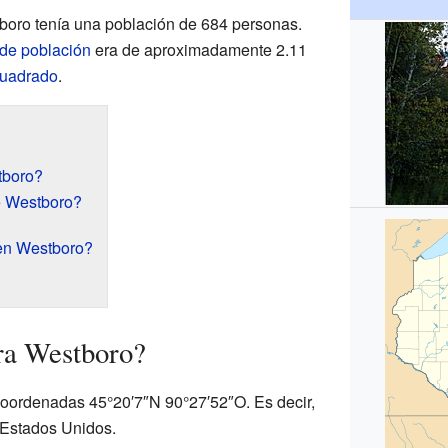
boro tenía una población de 684 personas.
de población
era de aproximadamente 2.11
cuadrado
.
tboro?
e Westboro?
en Westboro?
ra Westboro?
coordenadas 45°20′7″N 90°27′52″O. Es decir,
e Estados Unidos.