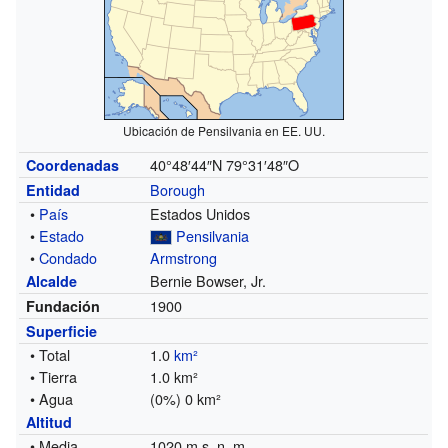
Ubicación de Pensilvania en EE. UU.
40°48′44″N
79°31′48″O
Coordenadas
Borough
Entidad
•
País
Estados Unidos
•
Estado
Pensilvania
•
Condado
Armstrong
Bernie Bowser, Jr.
Alcalde
1900
Fundación
Superficie
• Total
1.0
km²
• Tierra
1.0 km²
• Agua
(0%) 0 km²
Altitud
• Media
1020 m s. n. m.