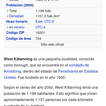
Población
(
2000
)
• Total
1,199 hab.
•
Densidad
1157,3 hab./km²
Este
:
UTC-5
Huso horario
• en
verano
UTC-4
16201
Código ZIP
724
Código de área
Sitio web oficial
West Kittanning
es una pequeña localidad, conocida
como
borough
, que se encuentra en el
condado de
Armstrong
, dentro del estado de
Pensilvania
en
Estados
Unidos
. Fue fundada en el año 1900.
Según el censo del año 2000, West Kittanning tenía una
población de 1,199 habitantes. Esto significa que vivían
aproximadamente 1,157 personas por cada kilómetro
cuadrado de su territorio.