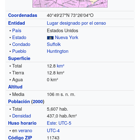
40°49′27″N
73°26′04″O
Coordenadas
Lugar designado por el censo
Entidad
•
País
Estados Unidos
•
Estado
Nueva York
•
Condado
Suffolk
•
Pueblo
Huntington
Superficie
• Total
12.8
km²
• Tierra
12.8 km²
• Agua
0 km²
Altitud
• Media
106 m s. n. m.
Población
(
2000
)
• Total
5,607 hab.
•
Densidad
437,0 hab./km²
Este
:
UTC-5
Huso horario
• en
verano
UTC-4
11743
Código ZIP