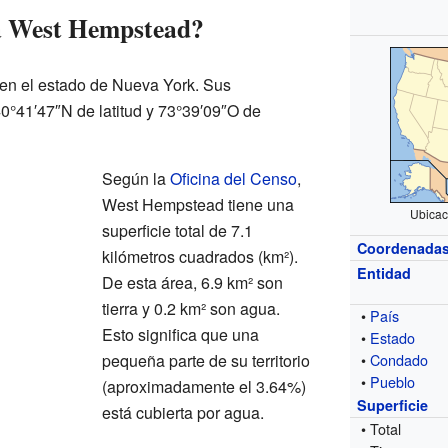
a West Hempstead?
en el estado de Nueva York. Sus
0°41′47″N de latitud y 73°39′09″O de
Según la
Oficina del Censo
,
West Hempstead tiene una
Ubicac
superficie total de 7.1
Coordenada
kilómetros cuadrados (km²).
Entidad
De esta área, 6.9 km² son
tierra y 0.2 km² son agua.
•
País
Esto significa que una
•
Estado
pequeña parte de su territorio
•
Condado
•
Pueblo
(aproximadamente el 3.64%)
Superficie
está cubierta por agua.
• Total