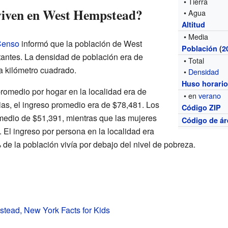
• Tierra
viven en West Hempstead?
• Agua
Altitud
• Media
 Censo
informó que la población de West
Población
(
2
antes. La densidad de población era de
• Total
a kilómetro cuadrado.
•
Densidad
Huso horari
romedio por hogar en la localidad era de
• en
verano
ias, el ingreso promedio era de $78,481. Los
Código ZIP
medio de $51,391, mientras que las mujeres
Código de ár
 El ingreso por persona en la localidad era
de la población vivía por debajo del nivel de pobreza.
tead, New York Facts for Kids