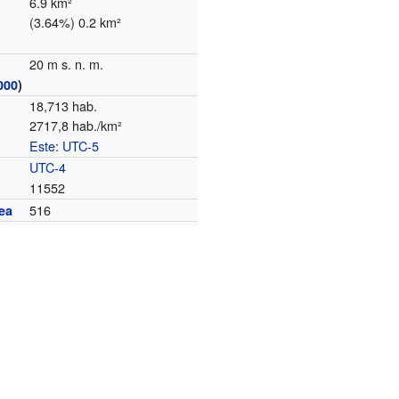
6.9 km²
(3.64%) 0.2 km²
20 m s. n. m.
000
)
18,713 hab.
2717,8 hab./km²
Este
:
UTC-5
o
UTC-4
11552
516
ea