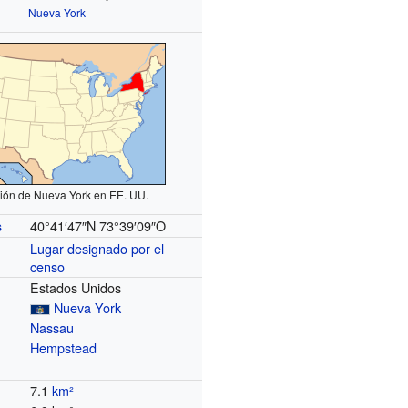
Nueva York
ión de Nueva York en EE. UU.
40°41′47″N
73°39′09″O
s
Lugar designado por el
censo
Estados Unidos
Nueva York
Nassau
Hempstead
7.1
km²