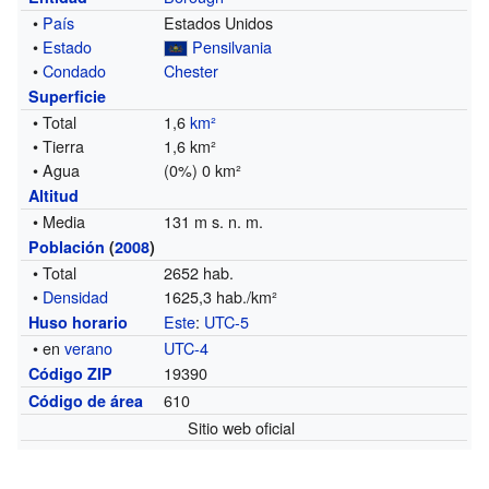
•
País
Estados Unidos
•
Estado
Pensilvania
•
Condado
Chester
Superficie
• Total
1,6
km²
• Tierra
1,6 km²
• Agua
(0%) 0 km²
Altitud
• Media
131 m s. n. m.
Población
(
2008
)
• Total
2652 hab.
•
Densidad
1625,3 hab./km²
Este
:
UTC-5
Huso horario
• en
verano
UTC-4
19390
Código ZIP
610
Código de área
Sitio web oficial