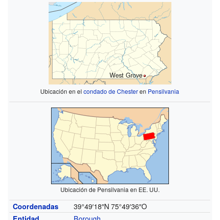
West Grove
Ubicación en el
condado de Chester
en
Pensilvania
Ubicación de Pensilvania en EE. UU.
39°49′18″N
75°49′36″O
Coordenadas
Borough
Entidad