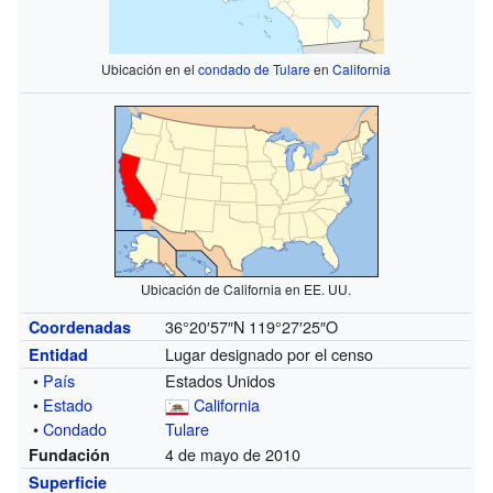
Ubicación en el
condado de Tulare
en
California
Ubicación de California en EE. UU.
36°20′57″N
119°27′25″O
Coordenadas
Lugar designado por el censo
Entidad
•
País
Estados Unidos
•
Estado
California
•
Condado
Tulare
4 de mayo de 2010
Fundación
Superficie