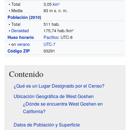
• Total
3,05
km²
• Media
83 m s. n. m.
Población
(
2010
)
• Total
511 hab.
•
Densidad
175,74 hab./km²
Pacífico
: UTC-8
Huso horario
• en
verano
UTC-7
93291
Código ZIP
Contenido
¿Qué es un Lugar Designado por el Censo?
Ubicación Geográfica de West Goshen
¿Dónde se encuentra West Goshen en
California?
Datos de Población y Superficie