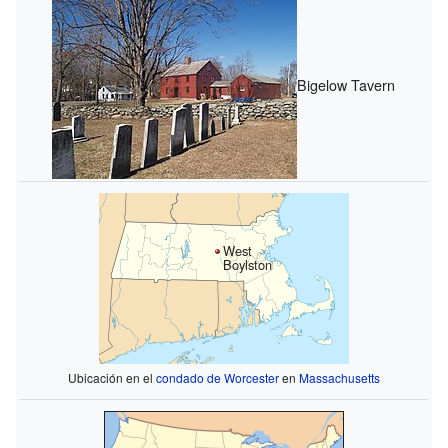
Bigelow Tavern
West
Boylston
Ubicación en el
condado de Worcester
en
Massachusetts