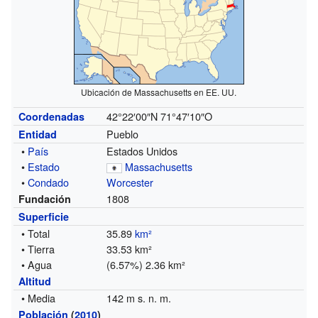
Ubicación de Massachusetts en EE. UU.
42°22′00″N
71°47′10″O
Coordenadas
Pueblo
Entidad
•
País
Estados Unidos
•
Estado
Massachusetts
•
Condado
Worcester
1808
Fundación
Superficie
• Total
35.89
km²
• Tierra
33.53 km²
• Agua
(6.57%) 2.36 km²
Altitud
• Media
142 m s. n. m.
Población
(
2010
)