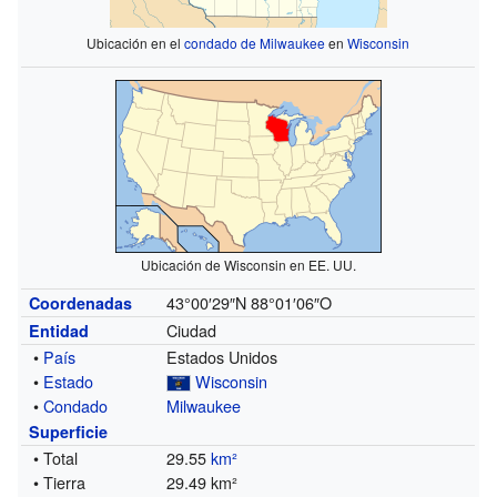
Ubicación en el
condado de Milwaukee
en
Wisconsin
Ubicación de Wisconsin en EE. UU.
43°00′29″N
88°01′06″O
Coordenadas
Ciudad
Entidad
•
País
Estados Unidos
•
Estado
Wisconsin
•
Condado
Milwaukee
Superficie
• Total
29.55
km²
• Tierra
29.49 km²