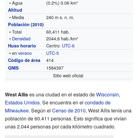
• Agua
(0.2%) 0.06 km²
Altitud
• Media
240 m s. n. m.
Población
(
2010
)
• Total
60,411 hab.
•
Densidad
2044,6 hab./km²
Centro:
UTC-6
Huso horario
• en
verano
UTC-5
414
Código de área
1584397
GNIS
Sitio web oficial
West Allis
es una ciudad en el estado de
Wisconsin
,
Estados Unidos
. Se encuentra en el
condado de
Milwaukee
. Según el
Censo de 2010
, West Allis tenía una
población de 60.411 personas. Esto significa que vivían
unas 2.044 personas por cada kilómetro cuadrado.