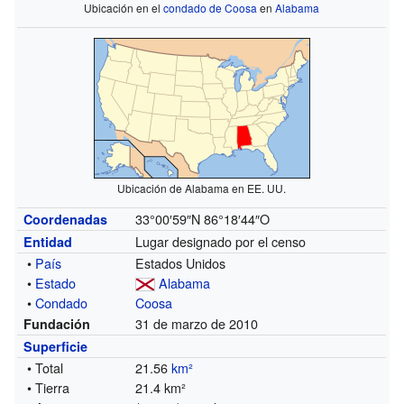
Ubicación en el
condado de Coosa
en
Alabama
Ubicación de Alabama en EE. UU.
33°00′59″N
86°18′44″O
Coordenadas
Lugar designado por el censo
Entidad
•
País
Estados Unidos
•
Estado
Alabama
•
Condado
Coosa
31 de marzo de 2010
Fundación
Superficie
• Total
21.56
km²
• Tierra
21.4 km²