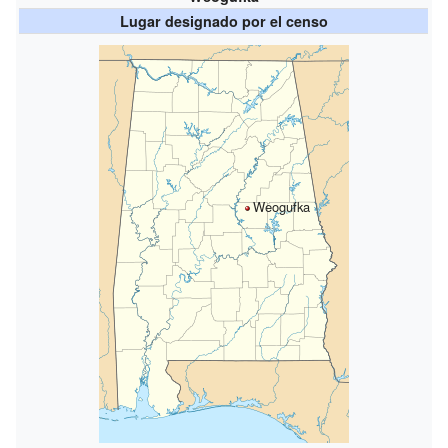
Lugar designado por el censo
Weogufka