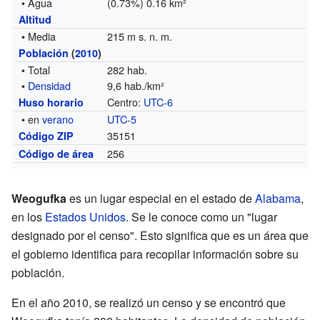
• Agua
(0.73%) 0.16 km²
Altitud
• Media
215 m s. n. m.
Población
(
2010
)
• Total
282 hab.
•
Densidad
9,6 hab./km²
Centro:
UTC-6
Huso horario
• en
verano
UTC-5
35151
Código ZIP
256
Código de área
Weogufka
es un lugar especial en el estado de
Alabama
,
en los
Estados Unidos
. Se le conoce como un "lugar
designado por el censo". Esto significa que es un área que
el gobierno identifica para recopilar información sobre su
población.
En el año 2010, se realizó un censo y se encontró que