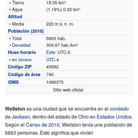
• Tierra
18.05 km²
• Agua
(1.19%) 0.22 km²
Altitud
• Media
220 m s. n. m.
Población
(
2010
)
• Total
5663 hab.
•
Densidad
309,97 hab./km²
Este
:
UTC-5
Huso horario
• en
verano
UTC-4
45692
Código ZIP
740
Código de área
1086375
GNIS
Sitio web oficial
Wellston
es una ciudad que se encuentra en el
condado
de Jackson
, dentro del estado de
Ohio
en
Estados Unidos
.
Según el
Censo de 2010
, Wellston tenía una población de
5663 personas. Esto significa que vivían