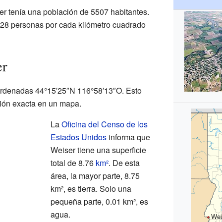
er tenía una población de 5507 habitantes.
628 personas por cada kilómetro cuadrado
er
ordenadas 44°15′25″N 116°58′13″O. Esto
ción exacta en un mapa.
La
Oficina del Censo de los
Estados Unidos
informa que
Weiser tiene una superficie
total de 8.76
km²
. De esta
área, la mayor parte, 8.75
km², es tierra. Solo una
pequeña parte, 0.01 km², es
agua.
Wei