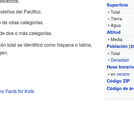
asiáticos.
Superficie
sleños del Pacífico.
• Total
• Tierra
 de otras categorías.
• Agua
Altitud
de dos o más categorías.
• Media
n total se identificó como hispana o latina,
Población
(
2
gen.
• Total
•
Densidad
Huso horari
• en
verano
Código ZIP
Código de ár
ho Facts for Kids