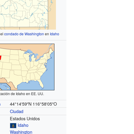
 el
condado de Washington
en
Idaho
cación de Idaho en EE. UU.
44°14′59″N
116°58′05″O
s
Ciudad
Estados Unidos
Idaho
Washington