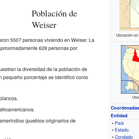
Población de
Weiser
Ubicación en
traron 5507 personas viviendo en Weiser. La
 aproximadamente 628 personas por
estran la diversidad de la población de
un pequeño porcentaje se identificó como
Ubi
blancos.
Coordenada
 afroamericanos.
Entidad
amerindios (pueblos originarios de
•
País
•
Estado
•
Condado