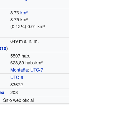
8.76
km²
8.75 km²
(0.12%) 0.01 km²
649 m s. n. m.
010
)
5507 hab.
628,89 hab./km²
Montaña
:
UTC-7
o
UTC-6
83672
208
ea
Sitio web oficial