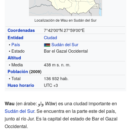
Localización de Wau en Sudán del Sur
7°42′00″N
27°59′00″E
Coordenadas
Ciudad
Entidad
•
País
Sudán del Sur
• Estado
Bar el Gazal Occidental
Altitud
• Media
438 m s. n. m.
Población
(2009)
• Total
136 932 hab.
UTC +3
Huso horario
Wau
(en árabe: واو
Wāw
) es una ciudad importante en
Sudán del Sur
. Se encuentra en la parte este del país,
junto al río Jur. Es la capital del estado de Bar el Gazal
Occidental.