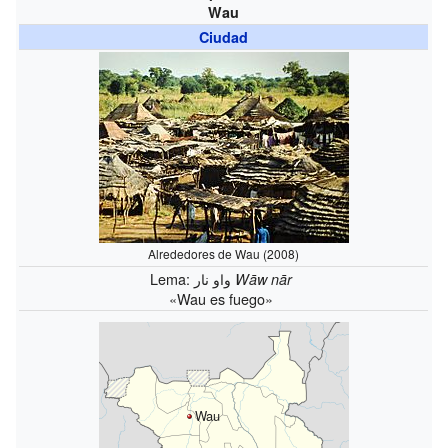
Wau
Ciudad
Alrededores de Wau (2008)
Lema: واو نار
Wāw nār
«Wau es fuego»
Wau