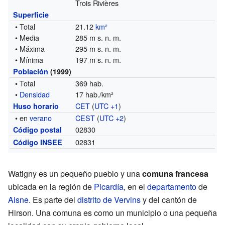
Trois Rivières
Superficie
• Total
21.12
km²
• Media
285 m s. n. m.
• Máxima
295 m s. n. m.
• Mínima
197 m s. n. m.
Población
(1999)
• Total
369 hab.
•
Densidad
17 hab./km²
CET
(
UTC +1
)
Huso horario
• en
verano
CEST
(
UTC +2
)
02830
Código postal
02831
Código INSEE
Watigny es un pequeño pueblo y una
comuna francesa
ubicada en la región de
Picardía
, en el
departamento
de
Aisne
. Es parte del
distrito de Vervins
y del cantón de
Hirson. Una comuna es como un municipio o una pequeña