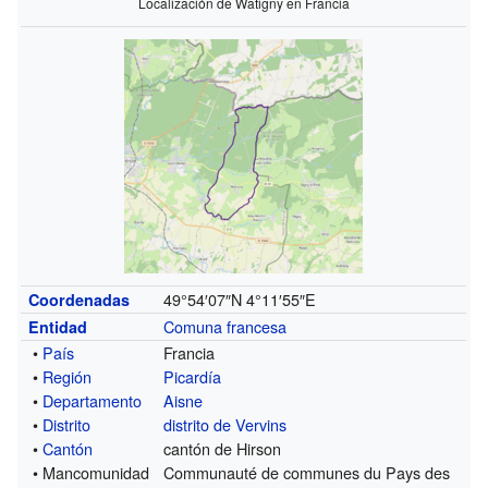
Localización de Watigny en Francia
49°54′07″N
4°11′55″E
Coordenadas
Comuna francesa
Entidad
•
País
Francia
•
Región
Picardía
•
Departamento
Aisne
•
Distrito
distrito de Vervins
•
Cantón
cantón de Hirson
• Mancomunidad
Communauté de communes du Pays des