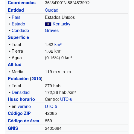
36°34′00″N
88°48′39″O
Coordenadas
Ciudad
Entidad
•
País
Estados Unidos
•
Estado
Kentucky
•
Condado
Graves
Superficie
• Total
1.62
km²
• Tierra
1.62 km²
• Agua
(0.16%) 0 km²
Altitud
• Media
119 m s. n. m.
Población
(
2010
)
• Total
279 hab.
•
Densidad
172,36 hab./km²
Centro:
UTC-6
Huso horario
• en
verano
UTC-5
42085
Código ZIP
859
Código de área
2405684
GNIS