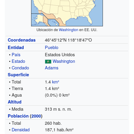
Ubicación de
Washington
en EE. UU.
46°45′12″N
118°18′47″O
Coordenadas
Pueblo
Entidad
•
País
Estados Unidos
•
Estado
Washington
•
Condado
Adams
Superficie
• Total
1.4
km²
• Tierra
1.4 km²
• Agua
(0.0%) 0 km²
Altitud
• Media
313 m s. n. m.
Población
(
2000
)
• Total
260 hab.
•
Densidad
187,1 hab./km²