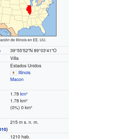
ación de Illinois en EE. UU.
39°55′52″N
89°03′41″O
s
Villa
Estados Unidos
Illinois
Macon
1.78
km²
1.78 km²
(0%) 0 km²
215 m s. n. m.
010
)
1210 hab.