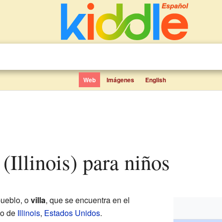
Web
Imágenes
English
 (Illinois) para niños
ueblo, o
villa
, que se encuentra en el
do de
Illinois
,
Estados Unidos
.