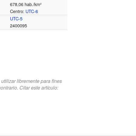
678,06 hab./km²
Centro:
UTC-6
o
UTC-5
2400095
tilizar libremente para fines
trario. Citar este artículo: