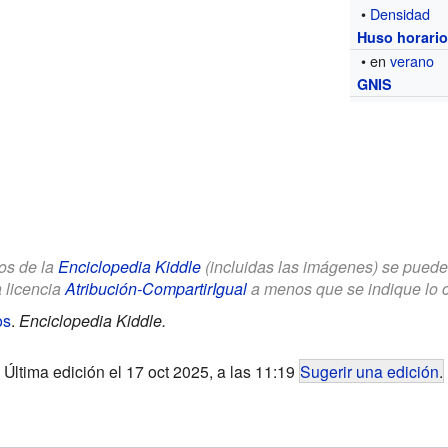
•
Densidad
Huso horari
• en
verano
GNIS
los de la
Enciclopedia Kiddle
(incluidas las imágenes) se puede u
a licencia
Atribución-CompartirIgual
a menos que se indique lo con
os
.
Enciclopedia Kiddle.
Última edición el 17 oct 2025, a las 11:19
Sugerir una edición
.