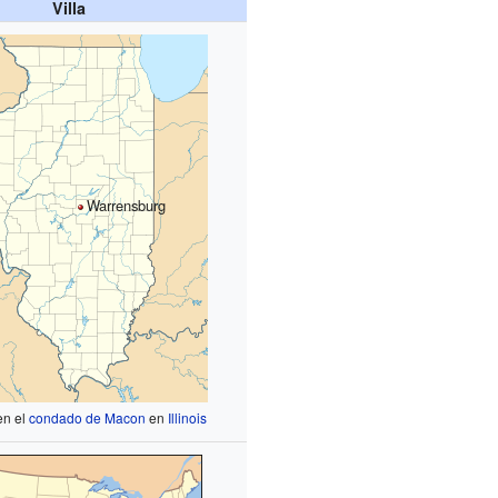
Villa
Warrensburg
en el
condado de Macon
en
Illinois