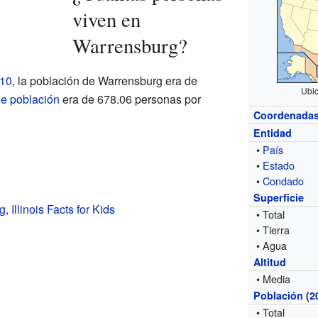
viven en
Warrensburg?
010
, la población de Warrensburg era de
Ubic
e población
era de 678.06 personas por
Coordenada
Entidad
•
País
•
Estado
•
Condado
Superficie
 Illinois Facts for Kids
• Total
• Tierra
• Agua
Altitud
• Media
Población
(
2
• Total