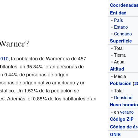
Coordenada
Entidad
•
País
•
Estado
•
Condado
 Warner?
Superficie
• Total
• Tierra
2010
, la población de Warner era de 457
• Agua
bitantes, un 95.84%, eran personas de
Altitud
un 0.44% de personas de origen
• Media
rsonas de origen nativo americano y un
Población
(
2
iático. Un 1.53% de la población se
• Total
•
Densidad
nes. Además, el 0.88% de los habitantes eran
Huso horari
• en
verano
Código ZIP
Código de ár
GNIS