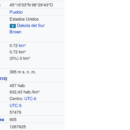
45°19′33″N
98°29′43″O
s
Pueblo
Estados Unidos
Dakota del Sur
Brown
0.72
km²
0.72 km²
(0%) 0 km²
395 m s. n. m.
010
)
457 hab.
632,43 hab./km²
Centro:
UTC-6
o
UTC-5
57479
605
ea
1267625