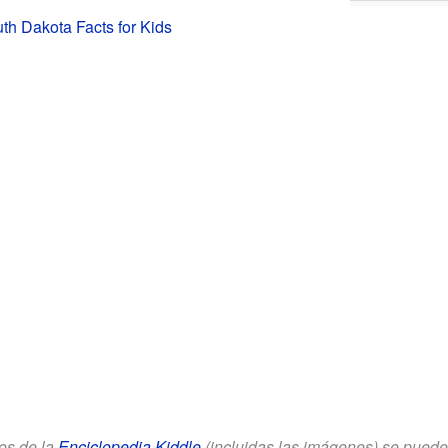
th Dakota Facts for Kids
los de la
Enciclopedia Kiddle
(incluidas las imágenes) se puede u