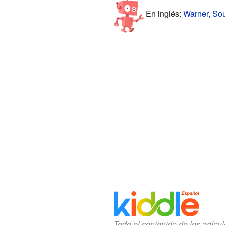
En inglés:
Warner, Sou
Todo el contenido de los artícu