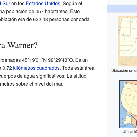
l Sur
en los
Estados Unidos
. Según el
una población de 457 habitantes. Esto
oblación era de 632.43 personas por cada
ra Warner?
ordenadas 45°19′31″N 98°29′43″O. Es un
de 0.72
kilómetros cuadrados
. Toda esta área
Ubicación en e
cuerpos de agua significativos. La altitud
etros sobre el nivel del mar.
Ubicació