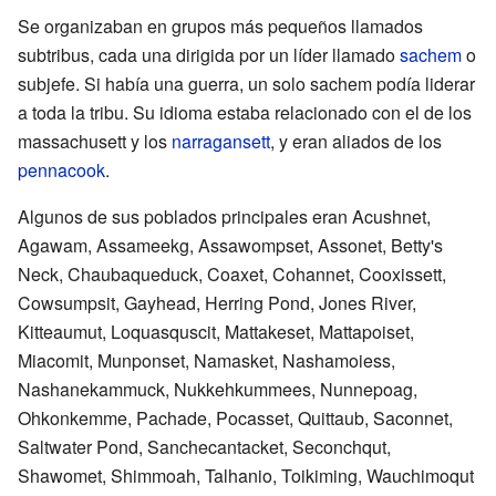
Se organizaban en grupos más pequeños llamados
subtribus, cada una dirigida por un líder llamado
sachem
o
subjefe. Si había una guerra, un solo sachem podía liderar
a toda la tribu. Su idioma estaba relacionado con el de los
massachusett y los
narragansett
, y eran aliados de los
pennacook
.
Algunos de sus poblados principales eran Acushnet,
Agawam, Assameekg, Assawompset, Assonet, Betty's
Neck, Chaubaqueduck, Coaxet, Cohannet, Cooxissett,
Cowsumpsit, Gayhead, Herring Pond, Jones River,
Kitteaumut, Loquasquscit, Mattakeset, Mattapoiset,
Miacomit, Munponset, Namasket, Nashamoiess,
Nashanekammuck, Nukkehkummees, Nunnepoag,
Ohkonkemme, Pachade, Pocasset, Quittaub, Saconnet,
Saltwater Pond, Sanchecantacket, Seconchqut,
Shawomet, Shimmoah, Talhanio, Toikiming, Wauchimoqut