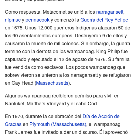
Como respuesta, Metacomet se unió a los
narragansett
,
nipmuc
y
pennacook
y comenzó la
Guerra del Rey Felipe
en 1675. Unos 12.000 guerreros indígenas atacaron 50 de
los 90 asentamientos europeos. Destruyeron 9 de ellos y
causaron la muerte de mil colonos. Sin embargo, la guerra
terminó con la derrota de los wampanoag. King Philip fue
capturado y ejecutado el 12 de agosto de 1676. Su familia
fue vendida como esclavos. Los pocos wampanoag que
sobrevivieron se unieron a los narragansett y se refugiaron
en Gay Head (
Massachusetts
).
Algunos wampanoag recibieron permiso para vivir en
Nantuket, Martha’s Vineyard y el cabo Cod.
En 1970, durante la celebración del
Día de Acción de
Gracias
en
Plymouth (Massachusetts)
, el wampanoag
Frank James fue invitado a dar un discurso. Él aprovechó