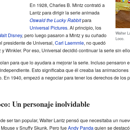
En 1928, Charles B. Mintz contrató a
Lantz para dirigir la serie animada
Oswald the Lucky Rabbit
para
Universal Pictures
. Al principio, los
Walter L
alt Disney
, pero luego pasaron a Mintz y su cuñado
Loco.
l presidente de Universal,
Carl Laemmle
, no quedó
 y Winkler. Por eso, Universal decidió continuar la serie sin ello
olan para que lo ayudara a mejorar la serie. Incluso pensaron en
 independiente. Esto significaba que él creaba las animaciones 
o. En 1940, empezó a negociar para tener los derechos de los 
co: Un personaje inolvidable
e ser tan popular, Walter Lantz pensó que necesitaba un nuev
 Mouse y Snuffy Skunk. Pero fue
Andy Panda
quien se destacó 