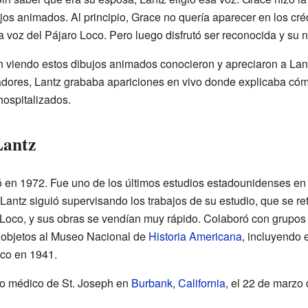
jos animados. Al principio, Grace no quería aparecer en los cré
 voz del Pájaro Loco. Pero luego disfrutó ser reconocida y su 
 viendo estos dibujos animados conocieron y apreciaron a Lant
eadores, Lantz grababa apariciones en vivo donde explicaba có
hospitalizados.
Lantz
ró en 1972. Fue uno de los últimos estudios estadounidenses en
 Lantz siguió supervisando los trabajos de su estudio, que se r
 Loco, y sus obras se vendían muy rápido. Colaboró con grupos 
e objetos al Museo Nacional de
Historia Americana
, incluyendo
oco en 1941.
tro médico de St. Joseph en
Burbank
,
California
, el 22 de marzo 