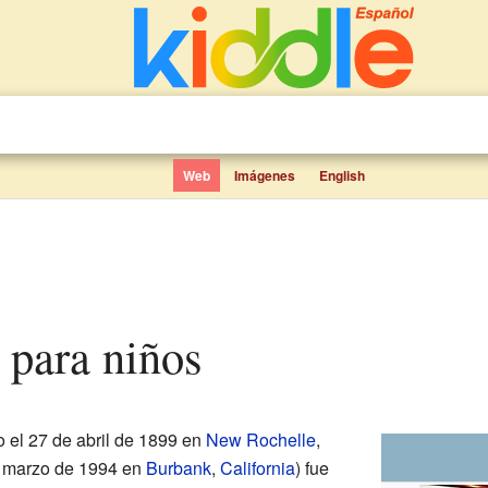
Web
Imágenes
English
z para niños
 el 27 de abril de 1899 en
New Rochelle
,
de marzo de 1994 en
Burbank
,
California
) fue