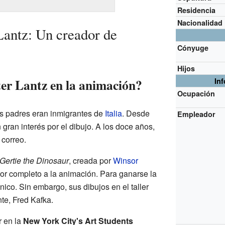
Residencia
Nacionalidad
Lantz: Un creador de
Cónyuge
Hijos
r Lantz en la animación?
In
Ocupación
us padres eran inmigrantes de
Italia
. Desde
Empleador
ran interés por el dibujo. A los doce años,
 correo.
Gertie the Dinosaur
, creada por
Winsor
 por completo a la animación. Para ganarse la
ico. Sin embargo, sus dibujos en el taller
nte, Fred Kafka.
r en la
New York City's Art Students