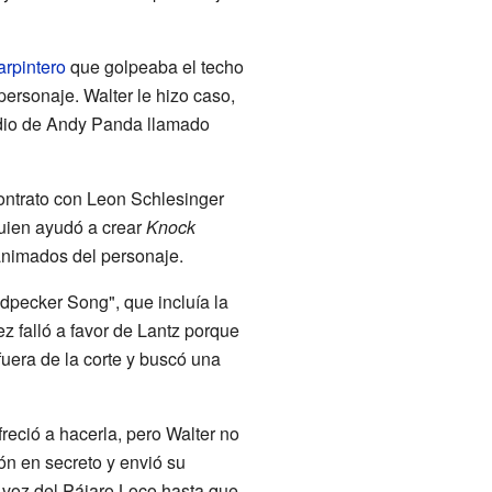
arpintero
que golpeaba el techo
ersonaje. Walter le hizo caso,
odio de Andy Panda llamado
contrato con Leon Schlesinger
quien ayudó a crear
Knock
 animados del personaje.
pecker Song", que incluía la
z falló a favor de Lantz porque
fuera de la corte y buscó una
reció a hacerla, pero Walter no
ón en secreto y envió su
a voz del Pájaro Loco hasta que