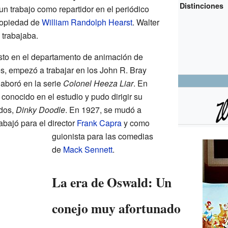
Distinciones
un trabajo como repartidor en el periódico
ropiedad de
William Randolph Hearst
. Walter
 trabajaba.
sto en el departamento de animación de
s, empezó a trabajar en los John R. Bray
olaboró en la serie
Colonel Heeza Liar
. En
conocido en el estudio y pudo dirigir su
ados,
Dinky Doodle
. En 1927, se mudó a
abajó para el director
Frank Capra
y como
guionista para las comedias
de
Mack Sennett
.
La era de Oswald: Un
conejo muy afortunado