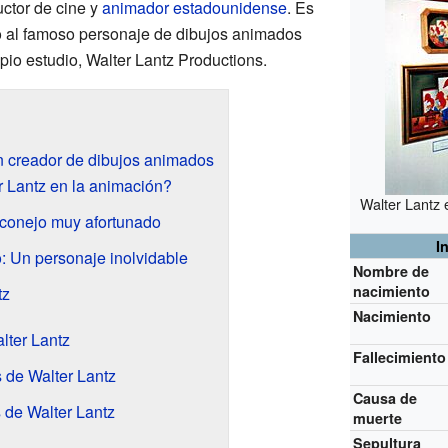
uctor de cine y
animador
estadounidense
. Es
 al famoso personaje de dibujos animados
pio estudio, Walter Lantz Productions.
Un creador de dibujos animados
Lantz en la animación?
Walter Lantz 
 conejo muy afortunado
I
: Un personaje inolvidable
Nombre de
nacimiento
tz
Nacimiento
lter Lantz
Fallecimiento
 de Walter Lantz
Causa de
 de Walter Lantz
muerte
Sepultura