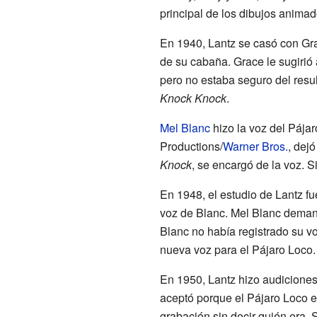
principal de los dibujos anima
En 1940, Lantz se casó con Gra
de su cabaña. Grace le sugirió
pero no estaba seguro del resul
Knock Knock
.
Mel Blanc
hizo la voz del Pája
Productions/
Warner Bros.
, dej
Knock
, se encargó de la voz. 
En 1948, el estudio de Lantz 
voz de Blanc. Mel Blanc demand
Blanc no había registrado su vo
nueva voz para el Pájaro Loco.
En 1950, Lantz hizo audiciones
aceptó porque el Pájaro Loco e
grabación sin decir quién era. 