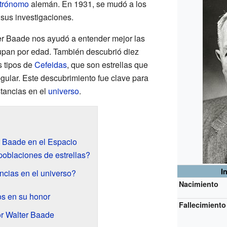
trónomo
alemán. En 1931, se mudó a los
sus investigaciones.
er Baade nos ayudó a entender mejor las
grupan por edad. También descubrió diez
s tipos de
Cefeidas
, que son estrellas que
egular. Este descubrimiento fue clave para
stancias en el
universo
.
 Baade en el Espacio
oblaciones de estrellas?
I
ncias en el universo?
Nacimiento
s en su honor
Fallecimiento
or Walter Baade