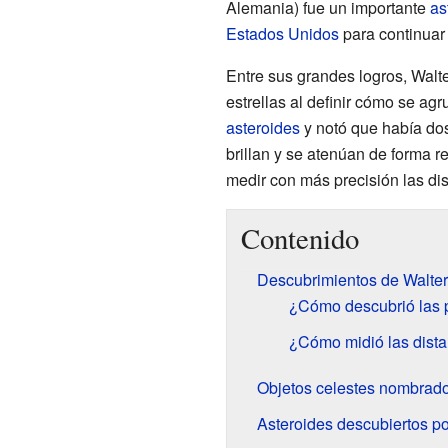
Alemania) fue un importante
as
Estados Unidos
para continuar 
Entre sus grandes logros, Walt
estrellas al definir cómo se a
asteroides
y notó que había do
brillan y se atenúan de forma r
medir con más precisión las di
Contenido
Descubrimientos de Walter
¿Cómo descubrió las p
¿Cómo midió las dista
Objetos celestes nombrado
Asteroides descubiertos p