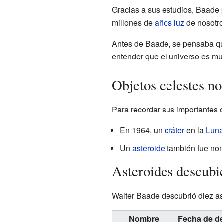
Gracias a sus estudios, Baade 
millones de
años luz
de nosotro
Antes de Baade, se pensaba qu
entender que el universo es m
Objetos celestes n
Para recordar sus importantes 
En 1964, un
cráter
en la
Lun
Un
asteroide
también fue no
Asteroides descubi
Walter Baade descubrió diez ast
Nombre
Fecha de d