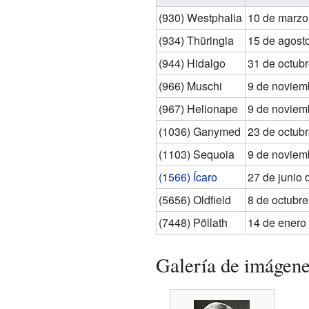
(930) Westphalia
10 de marzo
(934) Thüringia
15 de agost
(944) Hidalgo
31 de octub
(966) Muschi
9 de noviem
(967) Helionape
9 de noviem
(1036) Ganymed
23 de octub
(1103) Sequoia
9 de noviem
(1566) Ícaro
27 de junio 
(5656) Oldfield
8 de octubr
(7448) Pöllath
14 de enero
Galería de imágen