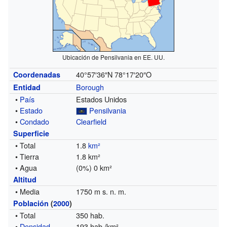
Ubicación de Pensilvania en EE. UU.
40°57′36″N
78°17′20″O
Coordenadas
Borough
Entidad
•
País
Estados Unidos
•
Estado
Pensilvania
•
Condado
Clearfield
Superficie
• Total
1.8
km²
• Tierra
1.8 km²
• Agua
(0%) 0 km²
Altitud
• Media
1750 m s. n. m.
Población
(
2000
)
• Total
350 hab.
•
Densidad
193 hab./km²