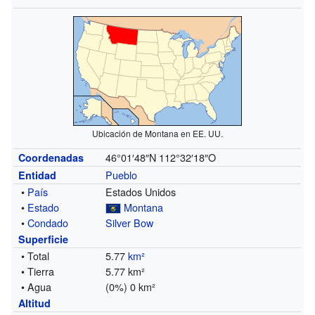
Ubicación de Montana en EE. UU.
46°01′48″N
112°32′18″O
Coordenadas
Pueblo
Entidad
•
País
Estados Unidos
•
Estado
Montana
•
Condado
Silver Bow
Superficie
• Total
5.77
km²
• Tierra
5.77 km²
• Agua
(0%) 0 km²
Altitud