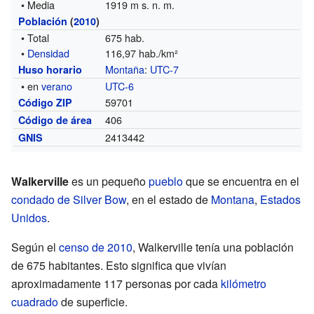
• Media
1919 m s. n. m.
Población
(
2010
)
• Total
675 hab.
•
Densidad
116,97 hab./km²
Montaña
:
UTC-7
Huso horario
• en
verano
UTC-6
59701
Código ZIP
406
Código de área
2413442
GNIS
Walkerville
es un pequeño
pueblo
que se encuentra en el
condado de Silver Bow
, en el estado de
Montana
,
Estados
Unidos
.
Según el
censo de 2010
, Walkerville tenía una población
de 675 habitantes. Esto significa que vivían
aproximadamente 117 personas por cada
kilómetro
cuadrado
de superficie.