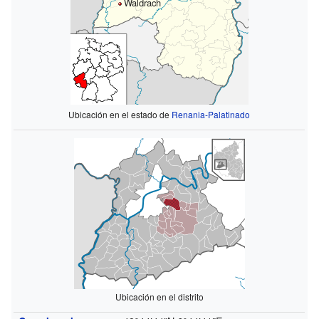
Waldrach
Ubicación en el estado de
Renania-Palatinado
Ubicación en el distrito