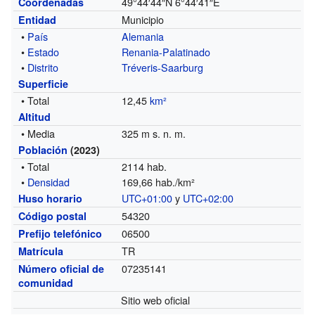
49°44′44″N
6°44′41″E
Coordenadas
Municipio
Entidad
•
País
Alemania
•
Estado
Renania-Palatinado
•
Distrito
Tréveris-Saarburg
Superficie
• Total
12,45
km²
Altitud
• Media
325 m s. n. m.
Población
(2023)
• Total
2114 hab.
•
Densidad
169,66 hab./km²
UTC+01:00
y
UTC+02:00
Huso horario
54320
Código postal
06500
Prefijo telefónico
TR
Matrícula
07235141
Número oficial de
comunidad
Sitio web oficial