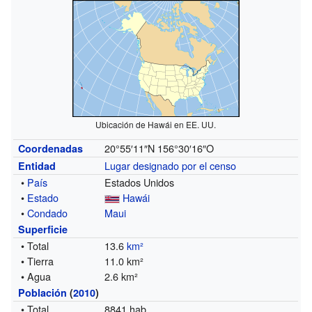
Ubicación de Hawái en EE. UU.
20°55′11″N
156°30′16″O
Coordenadas
Lugar designado por el censo
Entidad
•
País
Estados Unidos
•
Estado
Hawái
•
Condado
Maui
Superficie
• Total
13.6
km²
• Tierra
11.0 km²
• Agua
2.6 km²
Población
(
2010
)
• Total
8841 hab.